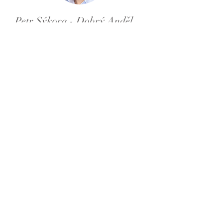
Petr Sýkora - Dobrý Anděl
"Využili jsme tyto prostory
několikrát, můžeme je vřele
doporučit a rádi se
vrátíme."
Ivo Moravec - Café
Reserva
"Krásné historické prostory v
centru Prahy, příjemné jednání
personálu a jako bonus, výborná
káva."