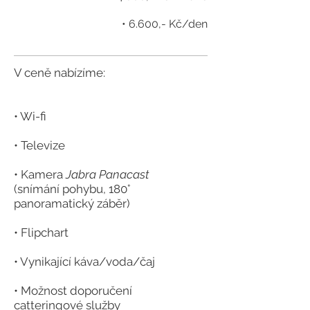
• 6.600,- Kč/den
V ceně nabízíme:
• Wi-fi
• Televize
• Kamera
Jabra
Panacast
(snímání pohybu, 180°
panoramatický záběr)
• Flipchart
• Vynikající káva/voda/čaj
• Možnost doporučení
catteringové služby