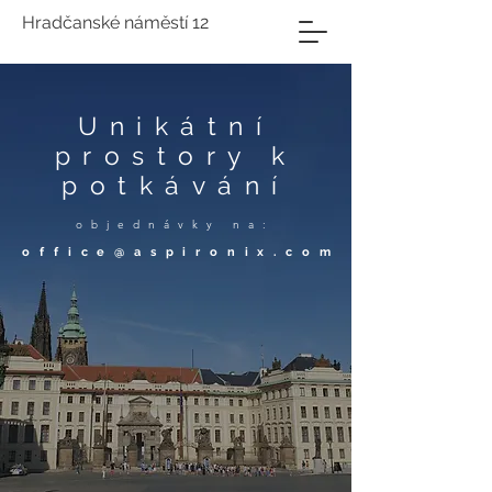
Hradčanské náměstí 12
Unikátní
prostory k
potkávání
objednávky na:
office@aspironix.com