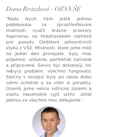
Dana Brázdová - OZS VŠE
"Ráda bych Vám ještě jednou
poděkovala za zprostředkování
možnosti využít krásné prostory
Aspironixu na Hradčanském náměstí
pro poradu Oddělení zahraničních
styků z VŠE. Místnosti, které jsme měli
na jeden den pronajaté, byly moc
příjemné, vzdušné, perfektně zařízené
a připravené. Servis byl dokonalý, nic
nebylo problém, všechno fungovalo.
Slečny v recepci byly po celou dobu
velmi ochotné a se vším si poradily.
Ocenili jsme velice vstřícné zázemí a
snahu maximálně vyjít vstříc. Ještě
jednou za všechno moc děkujeme."